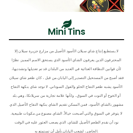
Mini Tins​
لا يستطيع إنتاج شاي سيلان الأسود الأصيل من مزارع جزيرة سيلان إلا
المحترفون الذين يعرفون الشاي الأسود الذي يستحق الاسم المميز. نظرًا
لأن قوانين النظافة الغذائية في العديد من البلدان قد تم تعديلها وتشدديها،
فقد أصبح من المستحيل التصدير إلى اليابان.من قبل ، كان طعم شاي سيلان
الأسود يشبه طعم التفاح الحلو والفول السوداني. لا توجد شاي بنكهة التفاح
أو الخوخ أو التوت في السوق.. ولأنها علامة تجارية من سريلانكا، وهي بلد
مشهور بالشاي الأسود، فمن الممكن تقديم الشاي بنكهة التفاح الأصيل الذي
لا يتوفر في السوق والتي أصبحت خيالاً. الشاي مصنوع من مكونات طبيعية.
نود أن نقدم الطعم الأصيل للشاي، الذي يصعب العثور عليه في الوقت
الحاضر، لشعب اليابان.نأمل أن تستمتع به.