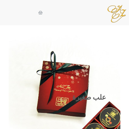
علب صغيرة