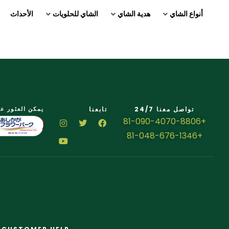
أنواع الشاي
هدية الشاي
الشاي للحلويات
الأحداث
تواصل معنا 24/7
تابعنا
يمكن العثور عل
+81-090-4070-8806
+81-048-676-1346