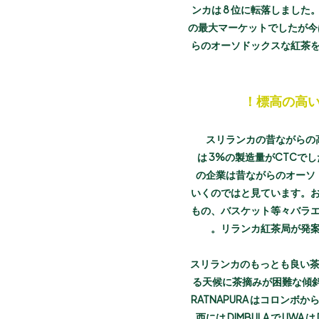
ンカは 8 位に転落しまし
の最大マーケットでしたが今
らのオーソドックスな紅茶
標高の高
スリランカの昔ながらの
は 3%の製造量がCTC
の企業は昔ながらのオーソ
いくのではと見ています。
もの、バスケット等々バラエ
リランカ紅茶局が発案
スリランカのもっとも良い茶
る天候に茶摘みが困難な傾斜
RATNAPURA はコロンボか
西には DIMBULA で U