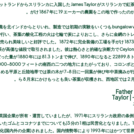
コットランドからスリランカに入国した James Taylor がスリランカ
がけ 1867 年に 19 エーカーの農園をこの地で作った
知識を北インドからとりいれ、製造では初期の実験をいくつも bungalow v
で行い、茶葉の酸化工程の火は七輪で炭によりおこし、さらに金網のト
られ美味しいと好評でした。 1872 年に完全装備の工場を手がけ 187
が高価な値段で取引されました。彼は熱心さと的確な決断力で Ceylo
だった量が 1880 年には 81.3 トンまで伸び、1890 年になると 2289
000-8000 フィートの南西の二つの地方にまたがっており、コロン
める平原と丘陸地帯では茶の木が 7-8 日に一回葉が伸び年中茶摘みが行
ら 8 月末にかけもっとも良い茶葉が収穫され、西地区では 2 月
Father
Taylo
上の農園を英国企業が所有・運営していましたが、1971 年にスリランカ政府の
たゴムとココナツまでについても)3 分の 1 程は民営化となりました。1
(国内外の企業)されました。国内情勢等により 1993 年にはかつて