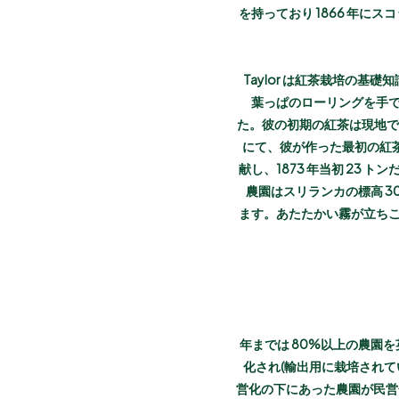
を持っており 1866 年にス
Taylor は紅茶栽培の基礎
葉っぱのローリングを手
た。彼の初期の紅茶は現地で売
にて、彼が作った最初の紅茶
献し、1873 年当初 23 トン
農園はスリランカの標高 3
ます。あたたかい霧が立ちこ
1971 年までは 80%以
化され(輸出用に栽培されてい
営化の下にあった農園が民営化