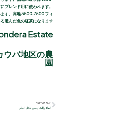
主にブレンド用に使われます。
。高地 3500‐7500 フィ
る澄んだ色の紅茶になります。
ra Estate
カウバ地区の農
園
PREVIOUS
الماء والشاي من خلال العلم