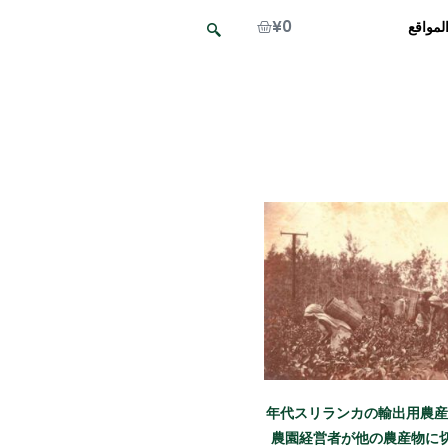
¥
0
لمواقع
1860 年代スリランカの輸出用
農園経営者が他の農産物に切り替