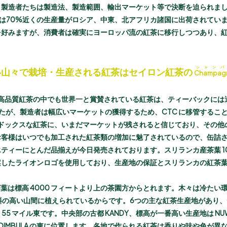
た。製造者たちは製造法、製造範囲、輸出マーケット等で決断を迫られま
は70%近くの生産量がロシア、中東、北アフリカ諸国に出荷されてい
を好みますが、消費者は確実にヨーロッパ流の紅茶に移行しつつあり、
シャンパ
い山々で栽培・生産される紅茶はセイロン紅茶の
Champag
高品質紅茶の中でも世界一と賞賛されている紅茶は、ティーバックには適し
でしたが、製造者は幅広いマーケットの獲得するため、CTC に移管するこ
ドックスな紅茶に、いまだマーケットが残されると信じており、その他の企
お客様はいつでも加工された紅茶類の増加に魅了されているので、缶詰
ティーにとんだ品揃えが今日発売されております。スリランカ産茶葉 1
したライオンロゴを使用しており、生産地の保証とスリランカの紅茶葉
葉は標高 4000 フィートより上の茶園方からとれます。木々は冷たい
の高い山間に植えられているからです。6つの主な紅茶生産地があり、GA
ら 55 マイル東です。中央部の古都 KANDY、標高が一番高い生産地は NUW
WA は DIMBULA の東に位置します。各地で作られる紅茶は香りや味や色が異