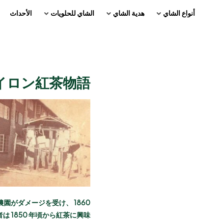
أنواع الشاي
هدية الشاي
الشاي للحلويات
الأحداث
 | セイロン紅茶物語！
大半の農園がダメージを受け、
者は 1850 年頃から紅茶に興味