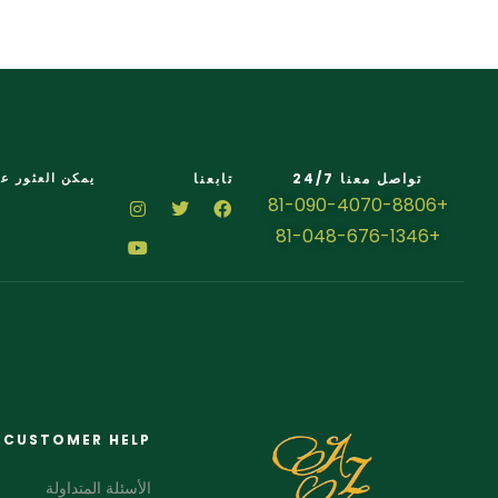
تواصل معنا 24/7
تابعنا
يمكن العثور عل
+81-090-4070-8806
+81-048-676-1346
CUSTOMER HELP
الأسئلة المتداولة