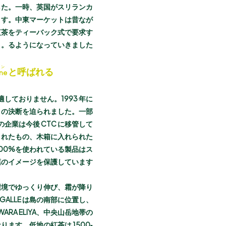
した。一時、英国がスリランカ
ます。中東マーケットは昔なが
紅茶をティーバック式で要求す
るようになっていきました。
ン
と呼ばれる！
ne
ておりません。1993 年に
との決断を迫られました。一部
業は今後 CTC に移管して
されたもの、木箱に入れられた
00%を使われている製品はス
のイメージを保護しています。
環境でゆっくり伸び、霜が降り
LLE は島の南部に位置し、
ARA ELIYA、中央山岳地帯の
なります。低地の紅茶は 1500‐