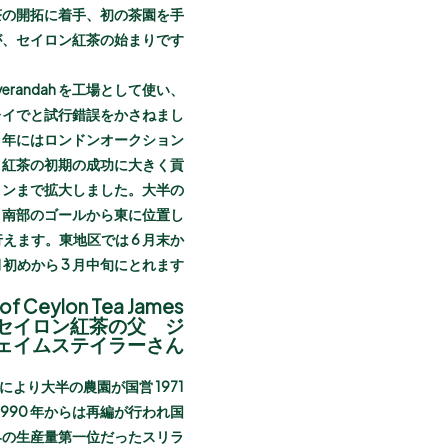
で紅茶の開拓に着手、初の茶園を手
のが、セイロン紅茶の始まりです。
erandah を工場として使い、
レイでと試行錯誤をかさねまし
3 年にはロンドンオークション
n 紅茶の初期の成功に大きく貢
9.8 トンまで拡大しました。大半の
ボと南部のゴールから東に位置し
えます。東地区では 6 月末か
初めから 3 月中旬にとれます。
 of Ceylon Tea James
r | セイロン紅茶の父 ジ
ェイムステイラーさん
条例により大半の農園が国営
990 年からは再編が行われ国
世界の生産量第一位だったスリラ