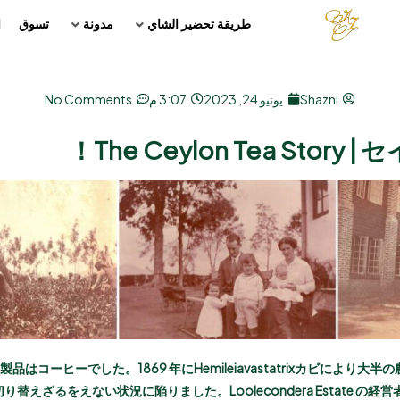
طريقة تحضير الشاي
مدونة
تسوق
ا
Shazni
يونيو 24, 2023
3:07 م
No Comments
The Ceylon Tea Story
農産製品はコーヒーでした。1869 年にHemileiavastatrixカビにより
えざるをえない状況に陥りました。Loolecondera Estate の経営