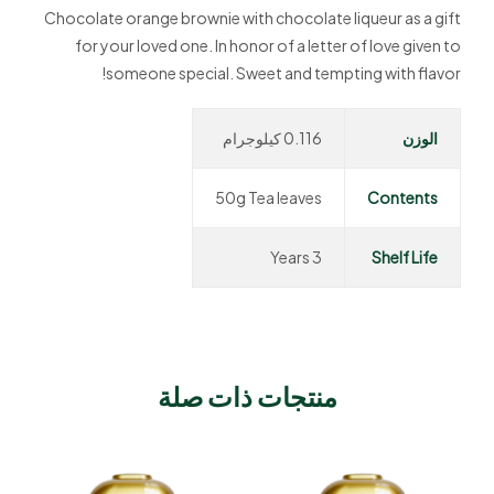
Chocolate orange brownie with chocolate liqueur as a gift
for your loved one. In honor of a letter of love given to
someone special. Sweet and tempting with flavor!
الوزن
0.116 كيلوجرام
50g Tea leaves
Contents
3 Years
Shelf Life
منتجات ذات صلة