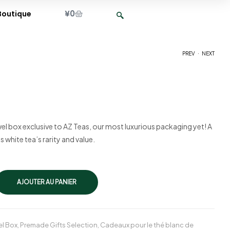
¥
0
Boutique
.
PREV
NEXT
¥
¥
4,000
18,500
–
¥
15,000
 jewel box exclusive to AZ Teas, our most luxurious packaging yet! A
 white tea’s rarity and value.
AJOUTER AU PANIER
el Box
,
Premade Gifts Selection
,
Cadeaux pour le thé blanc de