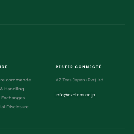
NDE
RESTER CONNECTÉ
otre commande
AZ Teas Japan (Pvt) ltd
 & Handling
info@az-teas.co.jp
& Exchanges
al Disclosure