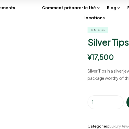
nements
Comment préparer le thé
Blog
Locations
IN STOCK
Silver Tips
¥
17,500
Silver Tips in a silver
package worthy of this
Categories:
Luxury Jew