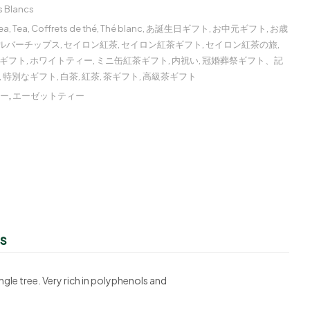
s Blancs
ea
,
Tea
,
Coffrets de thé
,
Thé blanc
,
あ誕生日ギフト
,
お中元ギフト
,
お歳
ルバーチップス
,
セイロン紅茶
,
セイロン紅茶ギフト
,
セイロン紅茶の旅
,
ギフト
,
ホワイトティー
,
ミニ缶紅茶ギフト
,
内祝い
,
冠婚葬祭ギフト、記
,
特別なギフト
,
白茶
,
紅茶
,
茶ギフト
,
高級茶ギフト
ィー
,
エーゼットティー
s
ngle tree. Very rich in polyphenols and