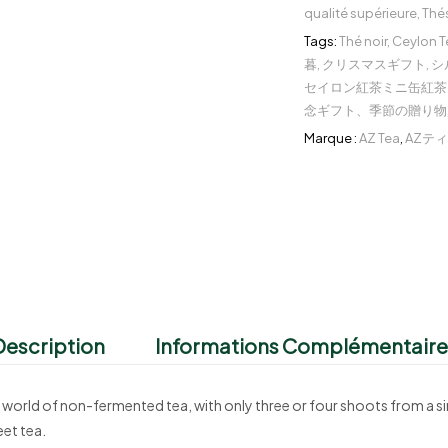
qualité supérieure
,
Thé
Tags:
Thé noir
,
Ceylon T
暮
,
クリスマスギフト
,
シ
セイロン紅茶ミニ缶紅茶
念ギフト、季節の贈り物
Marque :
AZ Tea
,
AZテ
Description
Informations Complémentaire
he world of non-fermented tea, with only three or four shoots from a si
et tea.