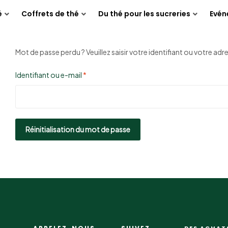
é
Coffrets de thé
Du thé pour les sucreries
Evé
Mot de passe perdu ? Veuillez saisir votre identifiant ou votre ad
Identifiant ou e-mail
*
Réinitialisation du mot de passe