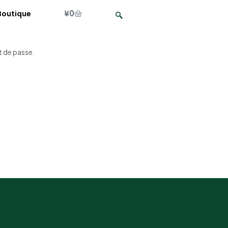
¥
0
Boutique
t de passe.