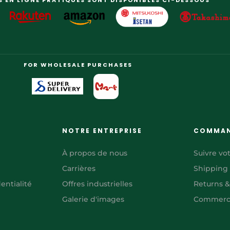
S EN LIGNE PRATIQUES SONT DISPONIBLES CI-DESSOUS
FOR WHOLESALE PURCHASES
NOTRE ENTREPRISE
COMMA
À propos de nous
Suivre v
Carrières
Shipping
entialité
Offres industrielles
Returns 
Galerie d'images
Commerci