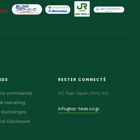
NDE
RESTER CONNECTÉ
otre commande
AZ Teas Japan (Pvt) ltd
 & Handling
info@az-teas.co.jp
& Exchanges
al Disclosure