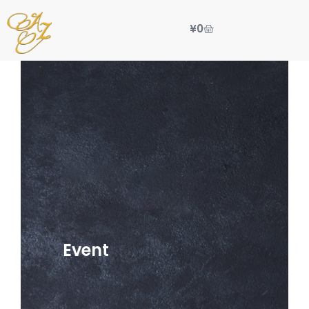
¥
0
Event