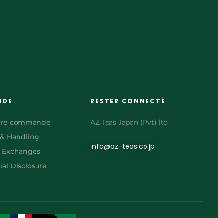
NDE
RESTER CONNECTÉ
otre commande
AZ Teas Japan (Pvt) ltd
 & Handling
info@az-teas.co.jp
& Exchanges
al Disclosure