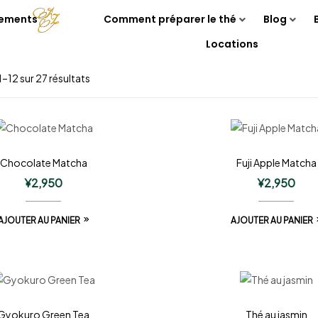
nements
Comment préparer le thé
Blog
Locations
1–12 sur 27 résultats
Chocolate Matcha
Fuji Apple Matcha
¥
2,950
¥
2,950
AJOUTER AU PANIER
AJOUTER AU PANIER
Gyokuro Green Tea
Thé au jasmin