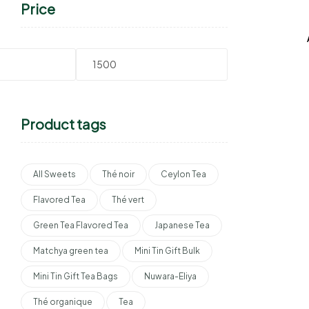
Price
Product tags
All Sweets
Thé noir
Ceylon Tea
Flavored Tea
Thé vert
Green Tea Flavored Tea
Japanese Tea
Matchya green tea
Mini Tin Gift Bulk
Mini Tin Gift Tea Bags
Nuwara-Eliya
Thé organique
Tea