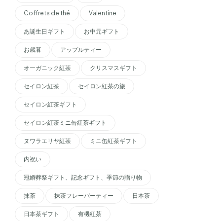
Coffrets de thé
Valentine
あ誕生日ギフト
お中元ギフト
お歳暮
アップルティー
オーガニック紅茶
クリスマスギフト
セイロン紅茶
セイロン紅茶の旅
セイロン紅茶ギフト
セイロン紅茶ミニ缶紅茶ギフト
ヌワラエリヤ紅茶
ミニ缶紅茶ギフト
内祝い
冠婚葬祭ギフト、記念ギフト、季節の贈り物
抹茶
抹茶フレーバーティー
日本茶
日本茶ギフト
有機紅茶