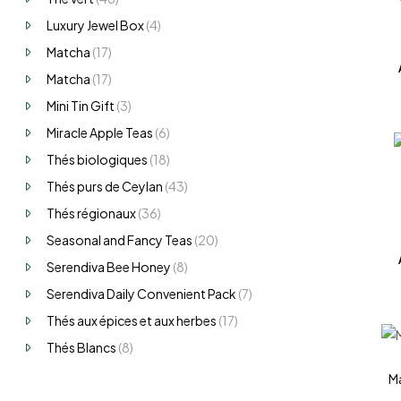
Luxury Jewel Box
(4)
Matcha
(17)
Matcha
(17)
Mini Tin Gift
(3)
Miracle Apple Teas
(6)
Thés biologiques
(18)
Thés purs de Ceylan
(43)
Thés régionaux
(36)
Seasonal and Fancy Teas
(20)
Serendiva Bee Honey
(8)
Serendiva Daily Convenient Pack
(7)
Thés aux épices et aux herbes
(17)
Thés Blancs
(8)
Ma