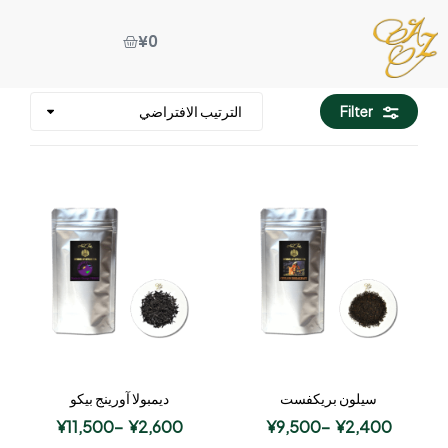
¥
0
Filter
سيلون بريكفست
ديمبولا آورينج بيكو
¥
11,500
–
¥
2,600
¥
9,500
–
¥
2,400