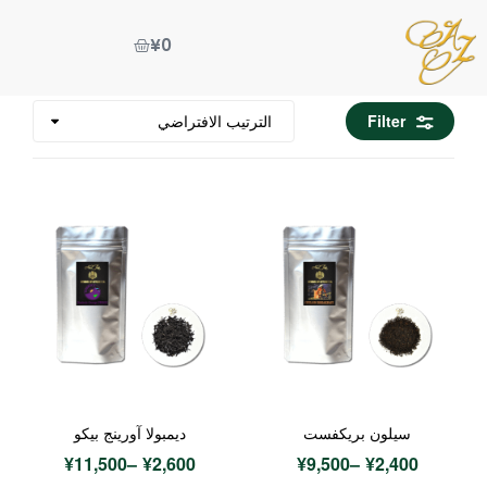
¥
0
Filter
سيلون بريكفست
ديمبولا آورينج بيكو
¥
11,500
–
¥
2,600
¥
9,500
–
¥
2,400