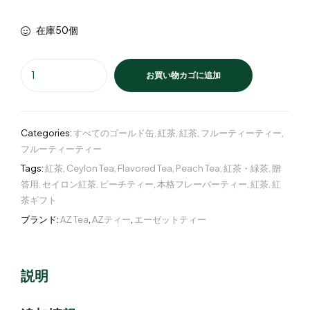
在庫50個
お買い物カゴに追加
Categories:
すべてのゴールド缶
,
紅茶
,
紅茶
,
フルーティーティー
,
フルーティーティー
Tags:
紅茶
,
Ceylon Tea
,
Flavored Tea
,
Peach Tea
,
紅茶・緑茶
,
贈
答用
,
セイロン紅茶
,
ピーチティー
,
本格フレーバーティー
,
紅茶
,
紅
茶ギフト
ブランド:
AZ Tea
,
AZティー
,
エーゼットティー
説明