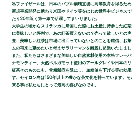
私ファイザールは、日本のバブル崩壊直後に高等教育を得るため
新規事業開発に携わり米国やドイツ等をはじめ世界中ビジネスで
たり20年近く第一線で活躍してまいりました。
大学生の頃からスリランカに帰国した際にお土産に持参した紅茶
に美味しいと評判で、あの紅茶買えないの？売って欲しいとの声
査、美味しい紅茶は市場に出回っていないとのことを確信、お茶
ムの再来に勤めたいと考えサラリーマンを離脱し起業いたしまし
また、私たちはさまざまな美味しい自然素材使用の本格フレーバ
ナモンティー、天然ベルガモット使用のアールグレイや日本のリ
紅茶そのものにも、骨粗鬆症を阻止し、血糖値を下げる等の効果
す。セイロン島は150年以上の豊かな茶文化を持っています。
来る事は私たちにとって最高の喜びなのです。