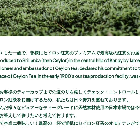
くした一族で、皆様にセイロン紅茶のプレミアムで最高級の紅茶をお届
roduced to Sri Lanka (then Ceylon) in the central hills of Kandy by Jam
e pioneer and ambassador of Ceylon tea, declared his commitment to th
ace of Ceylon Tea. In the early 1900’s our tea production facility, was 
お客様のティーカップまでの道のりを厳しくテェック・コントロールし
ロン紅茶をお届けするため、私たちは日々努力を重ねております。
んだ様々なピュアーなティーグレードに天然素材使用の日本市場では今
お答えして参りたいと考えております。
て本当に美味しい！最高の一杯で皆様にセイロン紅茶のオモテナシがで