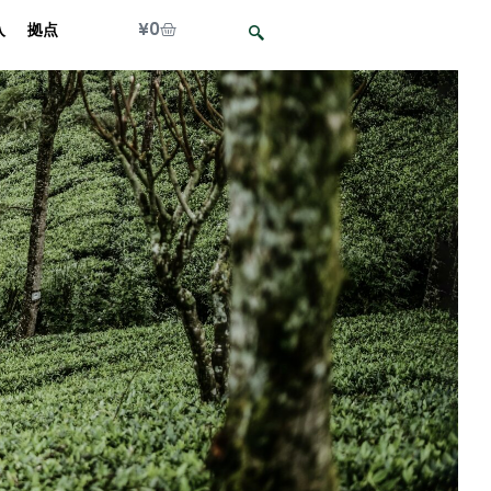
¥
0
入
拠点