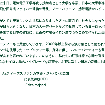
に来日、電気電子工学専攻し技術者として大学を卒業。日本の大手半導
飛び回り光ファイバー通信の普及、ノートパソコン、携帯電話やハイレ
がとても美味しいとお世話になりました方々に評判で、社会人になった
が日々大きくなり、日本の大手デパートなどで販売しているヨーロッパ
を愛する日本の皆様に、紅茶の本場セイロン島で心をこめて作られた美
た。
ーティーもご用意しています。2000年以上前から漢方薬として使われ
ンゴを使用したアップルティー等、身体に優しいフレーバーティーも豊
があると言われています。このように、私たちの紅茶は様々な味や香り
そんなセイロン島のハイグレードな紅茶を、お茶に親しい日本の皆様にお
AZティーズスリランカ本部・ジャパンと英国
代表取締役CEO
Faizal Majeed