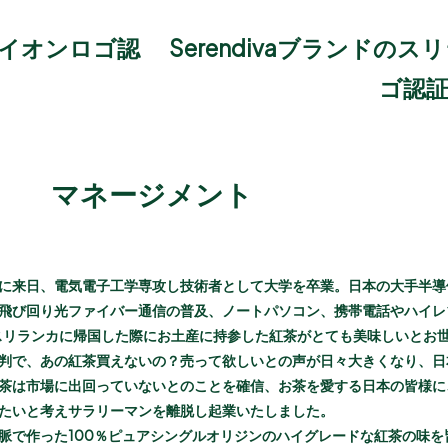
ライオンロゴ認
Serendivaブランドの
ゴ認
マネージメント
に来日、電気電子工学専攻し技術者として大学を卒業。日本の大手半導
飛び回り光ファイバー通信の普及、ノートパソコン、携帯電話やハイレ
スリランカに帰国した際にお土産に持参した紅茶がとても美味しいとお
判で、あの紅茶買えないの？売って欲しいとの声が日々大きくなり、日
茶は市場に出回っていないとのことを確信、お茶を愛する日本の皆様に
たいと考えサラリーマンを離脱し起業いたしました。
脈で作った100％ピュアシングルオリジンのハイグレードな紅茶の味を