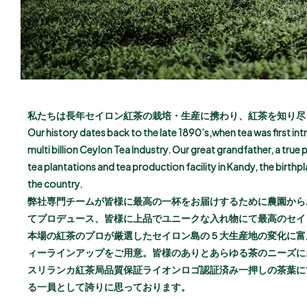
私たちは長年セイロン紅茶の栽培・生産に携わり、紅茶を知り尽
Our history dates back to the late 1890’s,when tea was first int
multi billion Ceylon Tea Industry. Our great grandfather, a tru
tea plantations and tea production facility in Kandy, the birthpl
the country.
弊社専門チームが皆様に最高の一杯をお届けするために農園から
てプロデュース、皆様に上品でユニークな入れ物にて最高のセイ
本場の紅茶のプロが厳選したセイロン島の５大生産地の変化に富
ィーラインアップをご用意。皆様のありとあらゆる茶のニーズに
スリランカ紅茶局品質保証ライオンロゴ認証済み一押しの茶葉に
る一員として誇りに思っております。