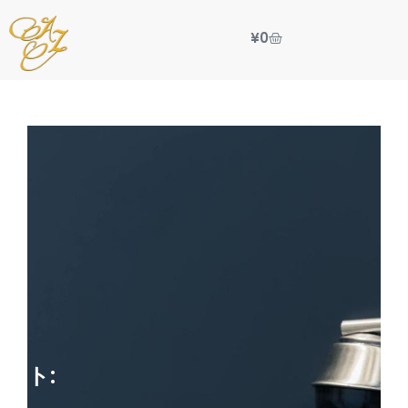
¥
0
クト: