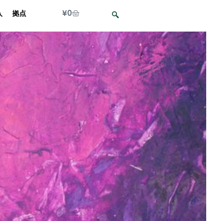
¥
0
入
拠点