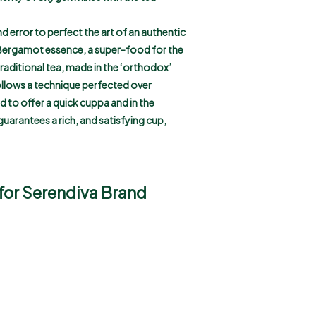
d error to perfect the art of an authentic
l Bergamot essence, a super-food for the
traditional tea, made in the ‘orthodox’
follows a technique perfected over
d to offer a quick cuppa and in the
 guarantees a rich, and satisfying cup,
 for Serendiva Brand