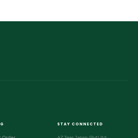
NG
STAY CONNECTED
r Order
AZ Teas Japan (Pvt) ltd