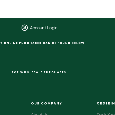
Account Login
T ONLINE PURCHASES CAN BE FOUND BELOW
FOR WHOLESALE PURCHASES
OUR COMPANY
ORDERI
About Us
Track You