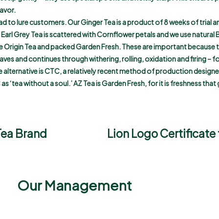
lavor.
ad to lure customers. Our Ginger Tea is a product of 8 weeks of trial an
r Earl Grey Tea is scattered with Cornflower petals and we use natura
Single Origin Tea and packed Garden Fresh. These are important because 
aves and continues through withering, rolling, oxidation and firing – 
e alternative is CTC, a relatively recent method of production designe
 as ‘tea without a soul.’ AZ Tea is Garden Fresh, for it is freshness that
 Tea Brand
Lion Logo Certificate
Our Management