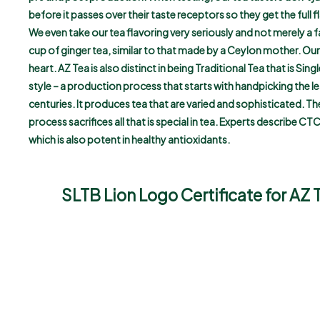
before it passes over their taste receptors so they get the full f
We even take our tea flavoring very seriously and not merely a f
cup of ginger tea, similar to that made by a Ceylon mother. Ou
heart. AZ Tea is also distinct in being Traditional Tea that is 
style – a production process that starts with handpicking the le
centuries. It produces tea that are varied and sophisticated. Th
process sacrifices all that is special in tea. Experts describe CTC
which is also potent in healthy antioxidants.
SLTB Lion Logo Certificate for AZ