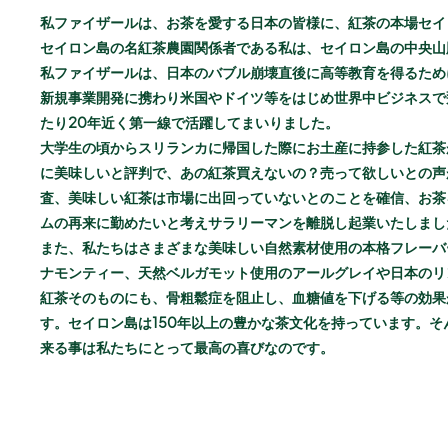
私ファイザールは、お茶を愛する日本の皆様に、紅茶の本場セイ
セイロン島の名紅茶農園関係者である私は、セイロン島の中央山
私ファイザールは、日本のバブル崩壊直後に高等教育を得るため
新規事業開発に携わり米国やドイツ等をはじめ世界中ビジネスで
たり20年近く第一線で活躍してまいりました。
大学生の頃からスリランカに帰国した際にお土産に持参した紅茶
に美味しいと評判で、あの紅茶買えないの？売って欲しいとの声
査、美味しい紅茶は市場に出回っていないとのことを確信、お茶
ムの再来に勤めたいと考えサラリーマンを離脱し起業いたしまし
また、私たちはさまざまな美味しい自然素材使用の本格フレーバ
ナモンティー、天然ベルガモット使用のアールグレイや日本のリ
紅茶そのものにも、骨粗鬆症を阻止し、血糖値を下げる等の効果
す。セイロン島は150年以上の豊かな茶文化を持っています。
来る事は私たちにとって最高の喜びなのです。