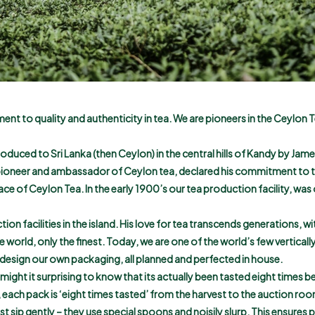
nt to quality and authenticity in tea. We are pioneers in the Ceylon 
roduced to Sri Lanka (then Ceylon) in the central hills of Kandy by Jam
e pioneer and ambassador of Ceylon tea, declared his commitment to th
ace of Ceylon Tea. In the early 1900’s our tea production facility, was 
 facilities in the island. His love for tea transcends generations, wi
orld, only the finest. Today, we are one of the world’s few verticall
 design our own packaging, all planned and perfected in house.
ight it surprising to know that its actually been tasted eight times bef
 each pack is ‘eight times tasted’ from the harvest to the auction r
t sip gently – they use special spoons and noisily slurp. This ensures 