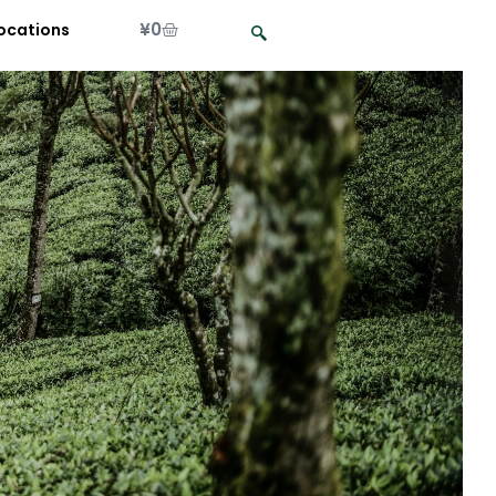
¥
0
ocations