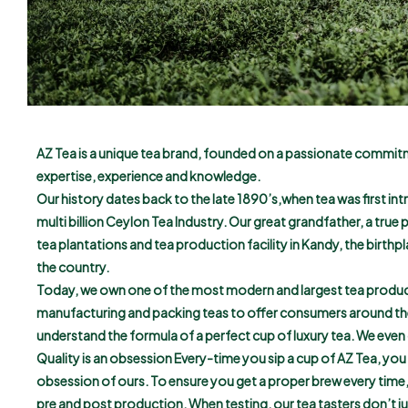
AZ Tea is a unique tea brand, founded on a passionate commitme
expertise, experience and knowledge.
Our history dates back to the late 1890’s,when tea was first int
multi billion Ceylon Tea Industry. Our great grandfather, a tru
tea plantations and tea production facility in Kandy, the birthpl
the country.
Today, we own one of the most modern and largest tea production
manufacturing and packing teas to offer consumers around the w
understand the formula of a perfect cup of luxury tea. We even
Quality is an obsession Every-time you sip a cup of AZ Tea, you m
obsession of ours. To ensure you get a proper brew every time,
pre and post production. When testing, our tea tasters don’t jus