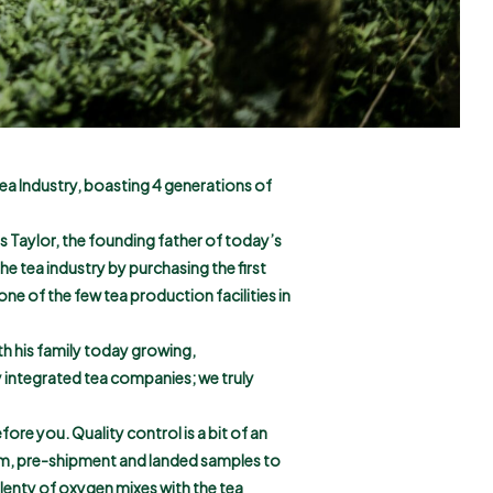
Tea Industry, boasting 4 generations of
es Taylor, the founding father of today’s
e tea industry by purchasing the first
one of the few tea production facilities in
th his family today growing,
y integrated tea companies; we truly
ore you. Quality control is a bit of an
oom, pre-shipment and landed samples to
plenty of oxygen mixes with the tea