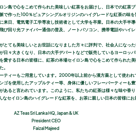
ロン島で心をこめて作られた美味しい紅茶をお届けし、日本での紅茶ブ
脈で作った100％ピュアシングルオリジンのハイグレードな紅茶の味を
に来日、電気電子工学専攻し技術者として大学を卒業。日本の大手半導
飛び回り光ファイバー通信の普及、ノートパソコン、携帯電話やハイレ
がとても美味しいとお世話になりました方々に評判で、社会人になった
が日々大きくなり、日本の大手デパートなどで販売しているヨーロッパ
を愛する日本の皆様に、紅茶の本場セイロン島で心をこめて作られた美
た。
ーティーもご用意しています。2000年以上前から漢方薬として使われ
ンゴを使用したアップルティー等、身体に優しいフレーバーティーも豊
があると言われています。このように、私たちの紅茶は様々な味や香り
そんなセイロン島のハイグレードな紅茶を、お茶に親しい日本の皆様にお
AZ Teas Sri Lanka HQ, Japan & UK
President CEO
Faizal Majeed