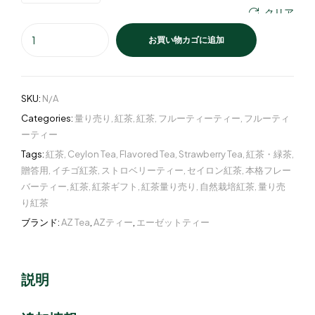
クリア
お買い物カゴに追加
SKU:
N/A
Categories:
量り売り
,
紅茶
,
紅茶
,
フルーティーティー
,
フルーティ
ーティー
Tags:
紅茶
,
Ceylon Tea
,
Flavored Tea
,
Strawberry Tea
,
紅茶・緑茶
,
贈答用
,
イチゴ紅茶
,
ストロベリーティー
,
セイロン紅茶
,
本格フレー
バーティー
,
紅茶
,
紅茶ギフト
,
紅茶量り売り
,
自然栽培紅茶
,
量り売
り紅茶
ブランド:
AZ Tea
,
AZティー
,
エーゼットティー
説明