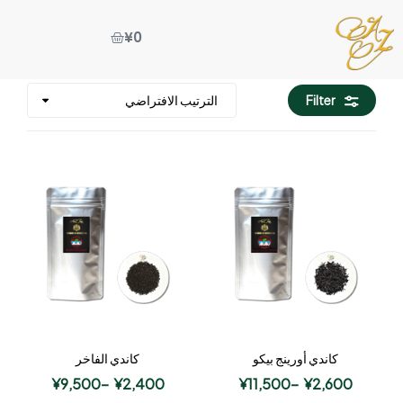
¥
0
Filter
كاندي أورينج بيكو
كاندي الفاخر
¥
9,500
–
¥
2,400
¥
11,500
–
¥
2,600