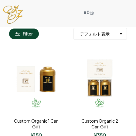
¥
0
Filter
Custom Organic 1 Can
Custom Organic 2
Gift
Can Gift
¥
150
¥
350