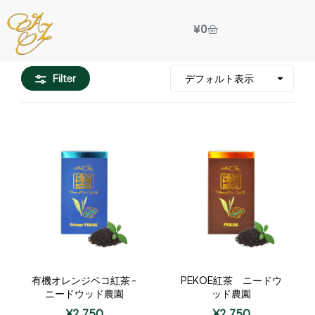
¥
0
Filter
有機オレンジペコ紅茶 -
PEKOE紅茶 ニードウ
ニードウッド農園
ッド農園
¥
2,750
¥
2,750