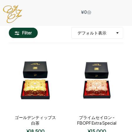
¥
0
Filter
ゴールデンティップス
プライムセイロン -
白茶
FBOPF Extra Special
¥
18,500
¥
15,000