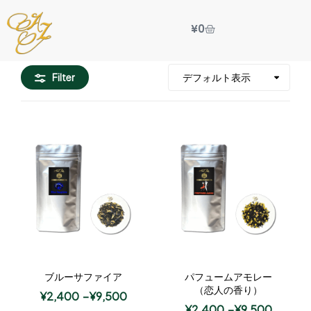
¥
0
Filter
ブルーサファイア
パフュームアモレー
（恋人の香り）
¥
2,400
–
¥
9,500
¥
2,400
–
¥
9,500