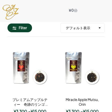
¥
0
Filter
プレミアムアップルテ
Miracle Apple Mutsu,
ィー 奇跡のリンゴ /
Orin
フジ
¥
3,300
–
¥
15,000
¥
3,300
–
¥
15,000