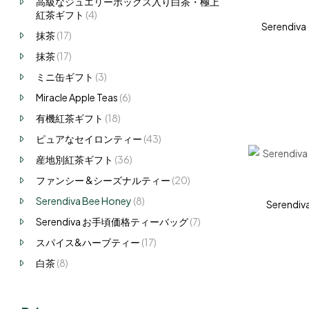
高級なジュエリーボックス入り白茶・極上
紅茶ギフト
(4)
Serend
抹茶
(17)
抹茶
(17)
ミニ缶ギフト
(3)
Miracle Apple Teas
(6)
有機紅茶ギフト
(18)
ピュアなセイロンティー
(43)
産地別紅茶ギフト
(36)
ファンシー &シーズナルティー
(20)
Serendiva Bee Honey
(8)
Seren
Serendiva お手頃価格ティーバッグ
(7)
スパイス&ハーブティー
(17)
白茶
(8)