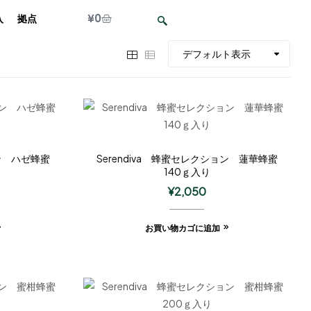
¥
0
入
拠点
ョン ハゼ蜂蜜
Serendiva 蜂蜜セレクション 蓮華蜂蜜
140ｇ入り
¥
2,050
お買い物カゴに追加