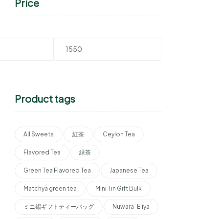
Price
Product tags
All Sweets
紅茶
Ceylon Tea
Flavored Tea
緑茶
Green Tea Flavored Tea
Japanese Tea
Matchya green tea
Mini Tin Gift Bulk
ミニ錫ギフトティーバッグ
Nuwara-Eliya