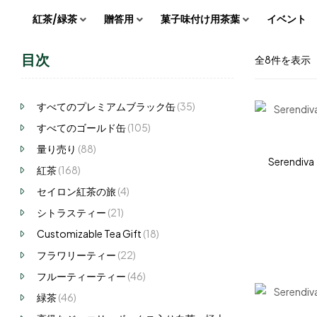
紅茶/緑茶
贈答用
菓子味付け用茶葉
イベント
目次
全8件を表示
すべてのプレミアムブラック缶
(35)
すべてのゴールド缶
(105)
量り売り
(88)
Serend
紅茶
(168)
セイロン紅茶の旅
(4)
シトラスティー
(21)
Customizable Tea Gift
(18)
フラワリーティー
(22)
フルーティーティー
(46)
緑茶
(46)