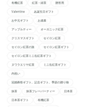
有機紅茶
紅茶・緑茶
贈答用
Valentine
あ誕生日ギフト
お中元ギフト
お歳暮
アップルティー
オーガニック紅茶
クリスマスギフト
セイロン紅茶
セイロン紅茶の旅
セイロン紅茶ギフト
セイロン紅茶ミニ缶紅茶ギフト
ヌワラエリヤ紅茶
ミニ缶紅茶ギフト
内祝い
冠婚葬祭ギフト、記念ギフト、季節の贈り物
抹茶
抹茶フレーバーティー
日本茶
日本茶ギフト
有機紅茶