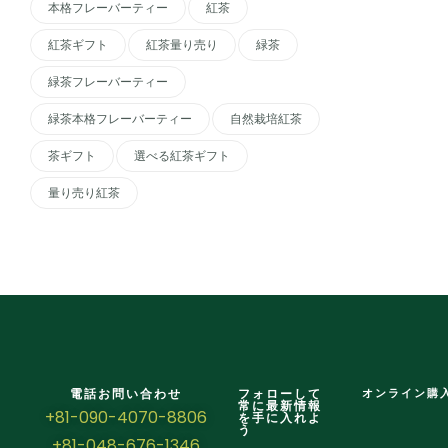
本格フレーバーティー
紅茶
紅茶ギフト
紅茶量り売り
緑茶
緑茶フレーバーティー
緑茶本格フレーバーティー
自然栽培紅茶
茶ギフト
選べる紅茶ギフト
量り売り紅茶
電話お問い合わせ
フォローして
オンライン購
常に最新情報
+81-090-4070-8806
を手に入れよ
う
+81-048-676-1346