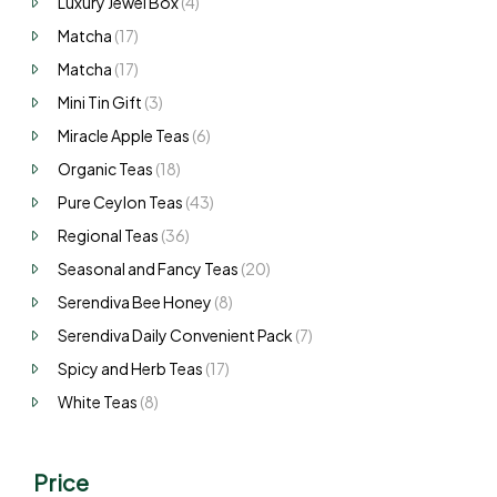
Luxury Jewel Box
(4)
Matcha
(17)
Matcha
(17)
Mini Tin Gift
(3)
Miracle Apple Teas
(6)
Organic Teas
(18)
Pure Ceylon Teas
(43)
Regional Teas
(36)
Seasonal and Fancy Teas
(20)
Serendiva Bee Honey
(8)
Serendiva Daily Convenient Pack
(7)
Spicy and Herb Teas
(17)
White Teas
(8)
Price