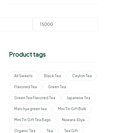
Product tags
All Sweets
Black Tea
Ceylon Tea
Flavored Tea
Green Tea
Green Tea Flavored Tea
Japanese Tea
Matchya green tea
Mini Tin Gift Bulk
Mini Tin Gift Tea Bags
Nuwara-Eliya
Organic Tea
Tea
Tea Gift