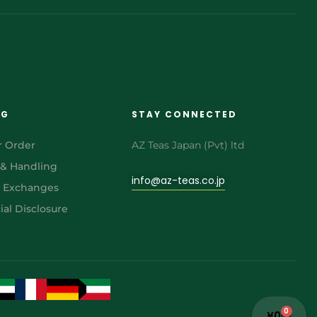
NG
STAY CONNECTED
r Order
AZ Teas Japan (Pvt) ltd
 & Handling
info@az-teas.co.jp
& Exchanges
al Disclosure
0
¥
0