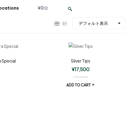
¥
0
ocations
 Special
Silver Tips
¥
17,500
ADD TO CART