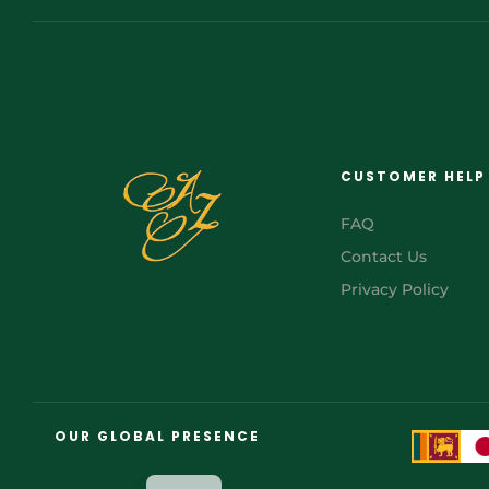
CUSTOMER HELP
FAQ
Contact Us
Privacy Policy
FR
AR
OUR GLOBAL PRESENCE
JA