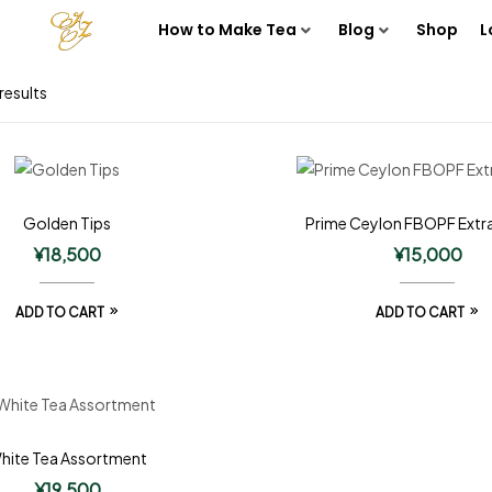
How to Make Tea
Blog
Shop
L
results
Golden Tips
Prime Ceylon FBOPF Extra
¥
18,500
¥
15,000
ADD TO CART
ADD TO CART
hite Tea Assortment
¥
19,500