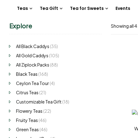
Teas
Tea Gift
Tea for Sweets
Events
Explore
Showing all 4 
All Black Caddys
(35)
All Gold Caddys
(105)
All Ziplock Packs
(88)
Black Teas
(168)
Ceylon Tea Tour
(4)
Citrus Teas
(21)
Customizable Tea Gift
(18)
Flowery Teas
(22)
Fruity Teas
(46)
W
Green Teas
(46)