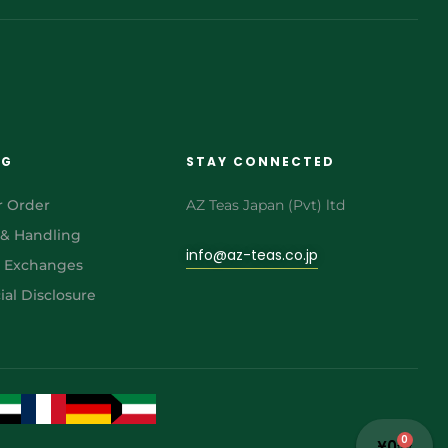
NG
STAY CONNECTED
r Order
AZ Teas Japan (Pvt) ltd
 & Handling
info@az-teas.co.jp
& Exchanges
al Disclosure
0
¥
0