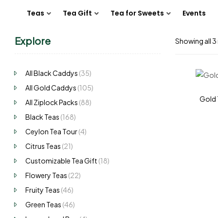
Teas
Tea Gift
Tea for Sweets
Events
Explore
Showing all 3 
All Black Caddys
(35)
All Gold Caddys
(105)
Gold 
All Ziplock Packs
(88)
Black Teas
(168)
Ceylon Tea Tour
(4)
Citrus Teas
(21)
Customizable Tea Gift
(18)
Flowery Teas
(22)
Fruity Teas
(46)
Green Teas
(46)