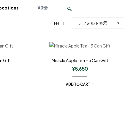
¥
0
ocations
n Gift
Miracle Apple Tea – 3 Can Gift
¥
5,650
ADD TO CART