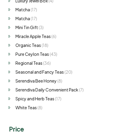
Luxury Jewel Box
(4)
Matcha
(17)
Matcha
(17)
Mini Tin Gift
(3)
Miracle Apple Teas
(6)
Organic Teas
(18)
Pure Ceylon Teas
(43)
Regional Teas
(36)
Seasonal and Fancy Teas
(20)
Serendiva Bee Honey
(8)
Serendiva Daily Convenient Pack
(7)
Spicy and Herb Teas
(17)
White Teas
(8)
Price