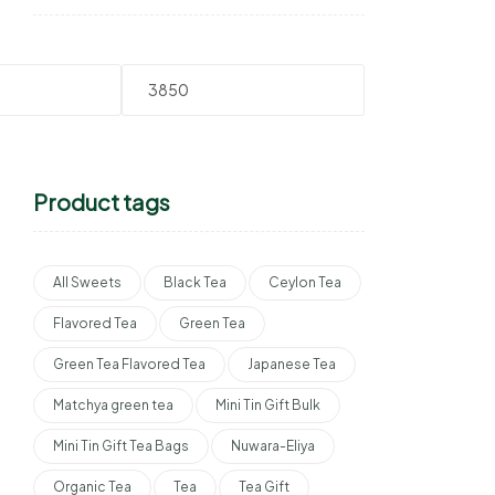
Product tags
All Sweets
Black Tea
Ceylon Tea
Flavored Tea
Green Tea
Green Tea Flavored Tea
Japanese Tea
Matchya green tea
Mini Tin Gift Bulk
Mini Tin Gift Tea Bags
Nuwara-Eliya
Organic Tea
Tea
Tea Gift