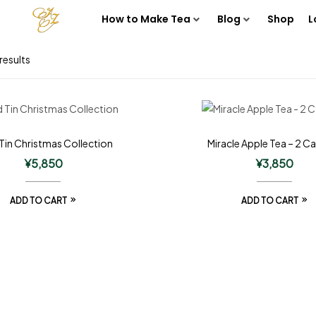
How to Make Tea
Blog
Shop
L
results
Tin Christmas Collection
Miracle Apple Tea – 2 Ca
¥
5,850
¥
3,850
ADD TO CART
ADD TO CART