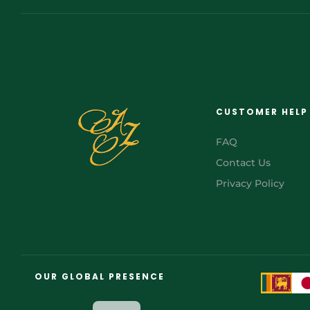
CUSTOMER HELP
FAQ
Contact Us
Privacy Policy
FR
AR
OUR GLOBAL PRESENCE
JA