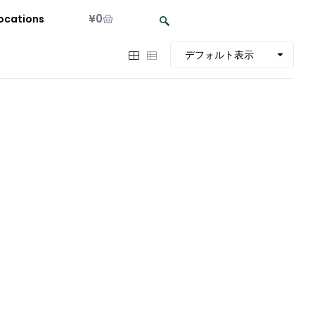
¥
0
ocations