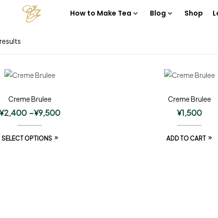
How to Make Tea
Blog
Shop
L
results
Creme Brulee
Creme Brulee
¥
2,400
–
¥
9,500
¥
1,500
SELECT OPTIONS
ADD TO CART