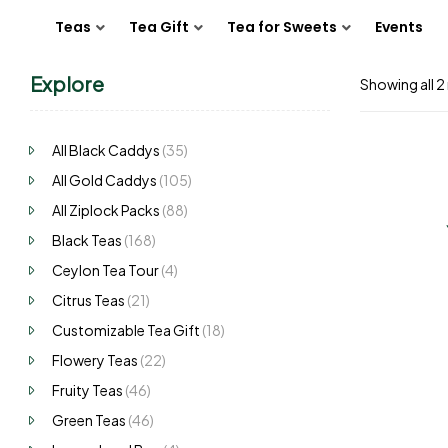
Teas
Tea Gift
Tea for Sweets
Events
Explore
Showing all 2 
All Black Caddys
(35)
All Gold Caddys
(105)
All Ziplock Packs
(88)
Black Teas
(168)
Ceylon Tea Tour
(4)
Citrus Teas
(21)
Customizable Tea Gift
(18)
Flowery Teas
(22)
Fruity Teas
(46)
Green Teas
(46)