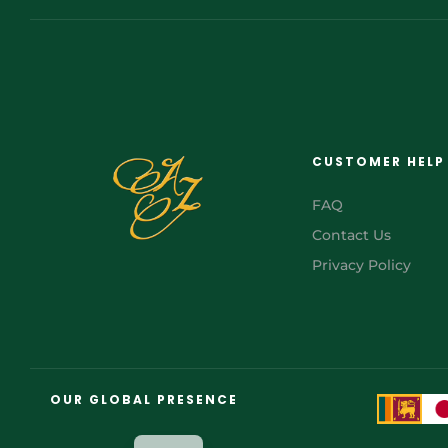
CUSTOMER HELP
FAQ
Contact Us
Privacy Policy
FR
AR
OUR GLOBAL PRESENCE
JA