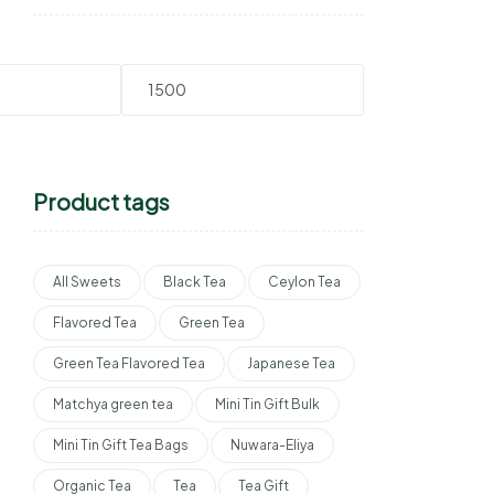
Product tags
All Sweets
Black Tea
Ceylon Tea
Flavored Tea
Green Tea
Green Tea Flavored Tea
Japanese Tea
Matchya green tea
Mini Tin Gift Bulk
Mini Tin Gift Tea Bags
Nuwara-Eliya
Organic Tea
Tea
Tea Gift