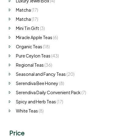
Luxury Jewel Box
(4)
Matcha
(17)
Matcha
(17)
Mini Tin Gift
(3)
Miracle Apple Teas
(6)
Organic Teas
(18)
Pure Ceylon Teas
(43)
Regional Teas
(36)
Seasonal and Fancy Teas
(20)
Serendiva Bee Honey
(8)
Serendiva Daily Convenient Pack
(7)
Spicy and Herb Teas
(17)
White Teas
(8)
Price