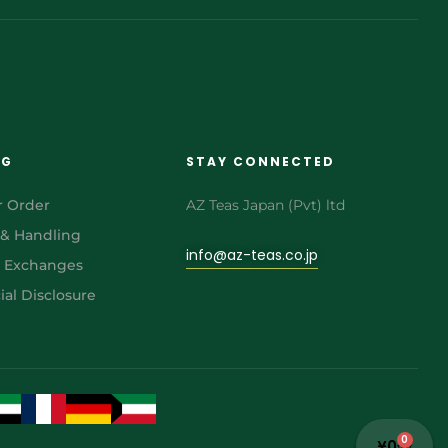
NG
STAY CONNECTED
r Order
AZ Teas Japan (Pvt) ltd
 & Handling
info@az-teas.co.jp
& Exchanges
al Disclosure
0
¥
0