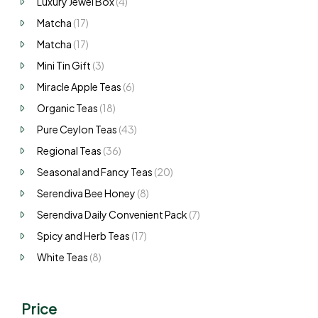
Luxury Jewel Box
(4)
Matcha
(17)
Matcha
(17)
Mini Tin Gift
(3)
Miracle Apple Teas
(6)
Organic Teas
(18)
Pure Ceylon Teas
(43)
Regional Teas
(36)
Seasonal and Fancy Teas
(20)
Serendiva Bee Honey
(8)
Serendiva Daily Convenient Pack
(7)
Spicy and Herb Teas
(17)
White Teas
(8)
Price