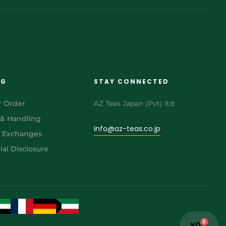
NG
STAY CONNECTED
r Order
AZ Teas Japan (Pvt) ltd
 & Handling
info@az-teas.co.jp
& Exchanges
al Disclosure
0
¥
0