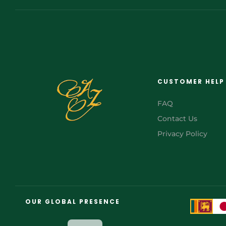
CUSTOMER HELP
FAQ
Contact Us
Privacy Policy
FR
AR
OUR GLOBAL PRESENCE
JA