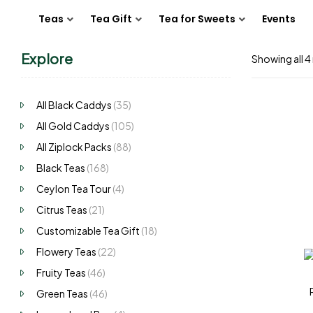
Teas
Tea Gift
Tea for Sweets
Events
Explore
Showing all 4 
All Black Caddys
(35)
All Gold Caddys
(105)
All Ziplock Packs
(88)
Black Teas
(168)
Ceylon Tea Tour
(4)
Citrus Teas
(21)
Customizable Tea Gift
(18)
Flowery Teas
(22)
Fruity Teas
(46)
Green Teas
(46)