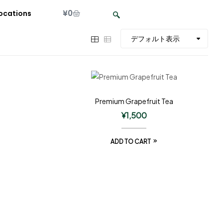
¥
0
ocations
Premium Grapefruit Tea
¥
1,500
ADD TO CART