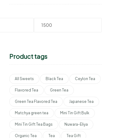
Product tags
All Sweets
Black Tea
Ceylon Tea
Flavored Tea
Green Tea
Green Tea Flavored Tea
Japanese Tea
Matchya green tea
Mini Tin Gift Bulk
Mini Tin Gift Tea Bags
Nuwara-Eliya
Organic Tea
Tea
Tea Gift