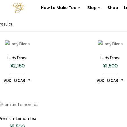
How to Make Tea
Blog
Shop
L
results
Lady Diana
Lady Diana
¥
2,150
¥
1,500
ADD TO CART
ADD TO CART
Premium Lemon Tea
¥
1,500