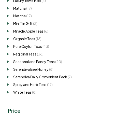
Luxury Jewel Box
(4)
Matcha
(17)
Matcha
(17)
Mini Tin Gift
(3)
Miracle Apple Teas
(6)
Organic Teas
(18)
Pure Ceylon Teas
(43)
Regional Teas
(36)
Seasonal and Fancy Teas
(20)
Serendiva Bee Honey
(8)
Serendiva Daily Convenient Pack
(7)
Spicy and Herb Teas
(17)
White Teas
(8)
Price