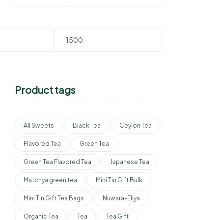
Product tags
All Sweets
Black Tea
Ceylon Tea
Flavored Tea
Green Tea
Green Tea Flavored Tea
Japanese Tea
Matchya green tea
Mini Tin Gift Bulk
Mini Tin Gift Tea Bags
Nuwara-Eliya
Organic Tea
Tea
Tea Gift