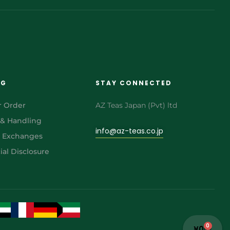
NG
STAY CONNECTED
r Order
AZ Teas Japan (Pvt) ltd
 & Handling
info@az-teas.co.jp
& Exchanges
al Disclosure
0
¥
0