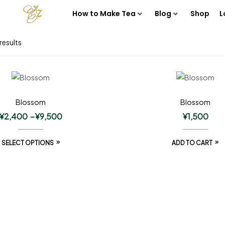
How to Make Tea
Blog
Shop
L
results
Blossom
Blossom
¥
2,400
–
¥
9,500
¥
1,500
SELECT OPTIONS
ADD TO CART