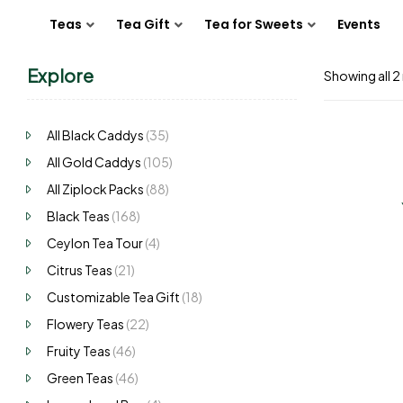
Teas
Tea Gift
Tea for Sweets
Events
Explore
Showing all 2 
All Black Caddys
(35)
All Gold Caddys
(105)
All Ziplock Packs
(88)
Black Teas
(168)
Ceylon Tea Tour
(4)
Citrus Teas
(21)
Customizable Tea Gift
(18)
Flowery Teas
(22)
Fruity Teas
(46)
Green Teas
(46)