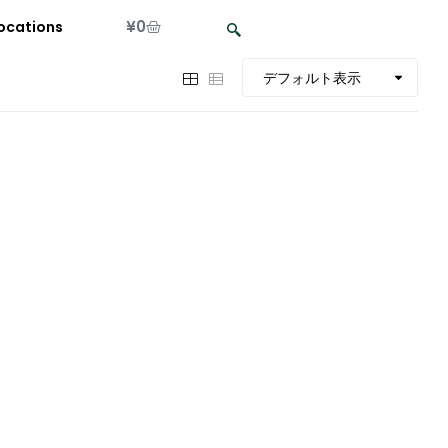
¥
0
ocations