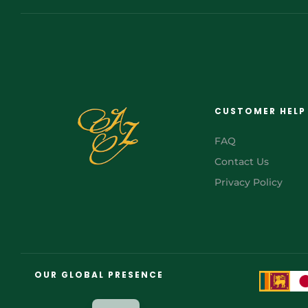
CUSTOMER HELP
FAQ
Contact Us
Privacy Policy
FR
AR
OUR GLOBAL PRESENCE
JA