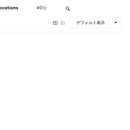
¥
0
ocations