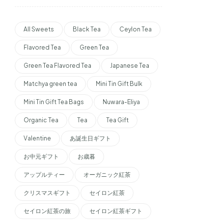
All Sweets
Black Tea
Ceylon Tea
Flavored Tea
Green Tea
Green Tea Flavored Tea
Japanese Tea
Matchya green tea
Mini Tin Gift Bulk
Mini Tin Gift Tea Bags
Nuwara-Eliya
Organic Tea
Tea
Tea Gift
Valentine
あ誕生日ギフト
お中元ギフト
お歳暮
アップルティー
オーガニック紅茶
クリスマスギフト
セイロン紅茶
セイロン紅茶の旅
セイロン紅茶ギフト