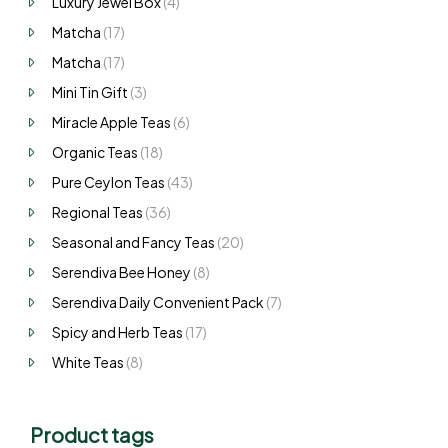
Luxury Jewel Box
(4)
Matcha
(17)
Matcha
(17)
Mini Tin Gift
(3)
Miracle Apple Teas
(6)
Organic Teas
(18)
Pure Ceylon Teas
(43)
Regional Teas
(36)
Seasonal and Fancy Teas
(20)
Serendiva Bee Honey
(8)
Serendiva Daily Convenient Pack
(7)
Spicy and Herb Teas
(17)
White Teas
(8)
Product tags