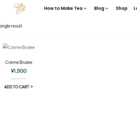
How to Make Tea
Blog
Shop
L
ingle result
Creme Brulee
¥
1,500
ADD TO CART