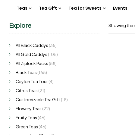
Teas
Tea Gift
Tea for Sweets
Events
Explore
Showing the s
All Black Caddys
(35)
All Gold Caddys
(105)
All Ziplock Packs
(88)
Black Teas
(168)
Ceylon Tea Tour
(4)
Citrus Teas
(21)
Customizable Tea Gift
(18)
Flowery Teas
(22)
Fruity Teas
(46)
Green Teas
(46)