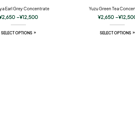
ya Earl Grey Concentrate
Yuzu Green Tea Concen
¥
2,650
–
¥
12,500
¥
2,650
–
¥
12,50
SELECT OPTIONS
SELECT OPTIONS