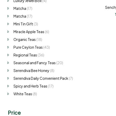
Luxury Jewel Box
(4)
Sench
Matcha
(17)
Matcha
(17)
Mini Tin Gift
(3)
Miracle Apple Teas
(6)
Organic Teas
(18)
Pure Ceylon Teas
(43)
Regional Teas
(36)
Seasonal and Fancy Teas
(20)
Serendiva Bee Honey
(8)
Serendiva Daily Convenient Pack
(7)
Spicy and Herb Teas
(17)
White Teas
(8)
Price