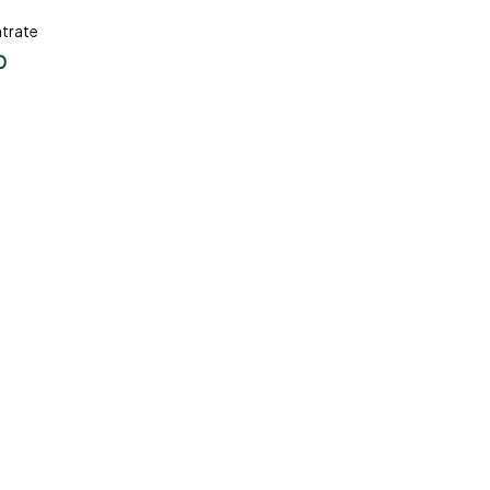
trate
0