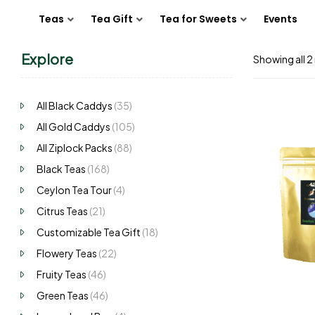
Teas
Tea Gift
Tea for Sweets
Events
Explore
Showing all 2 
All Black Caddys
(35)
All Gold Caddys
(105)
All Ziplock Packs
(88)
Black Teas
(168)
Ceylon Tea Tour
(4)
Citrus Teas
(21)
Customizable Tea Gift
(18)
Flowery Teas
(22)
Fruity Teas
(46)
Green Teas
(46)