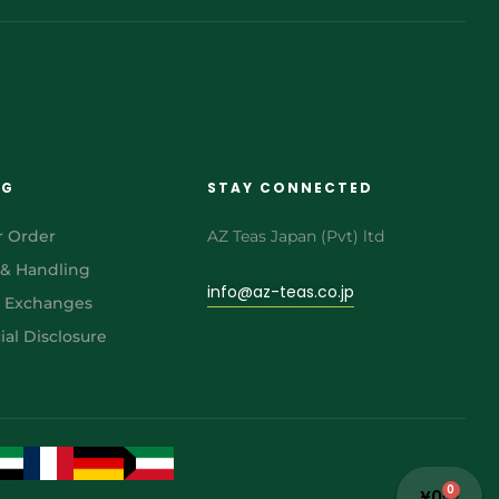
NG
STAY CONNECTED
r Order
AZ Teas Japan (Pvt) ltd
 & Handling
info@az-teas.co.jp
& Exchanges
al Disclosure
0
¥
0