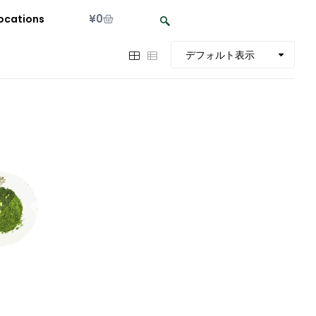
¥
0
ocations