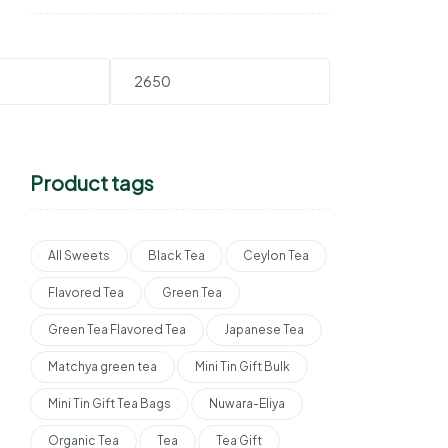
Product tags
All Sweets
Black Tea
Ceylon Tea
Flavored Tea
Green Tea
Green Tea Flavored Tea
Japanese Tea
Matchya green tea
Mini Tin Gift Bulk
Mini Tin Gift Tea Bags
Nuwara-Eliya
Organic Tea
Tea
Tea Gift