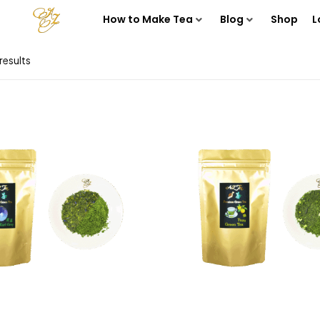
How to Make Tea
Blog
Shop
L
results