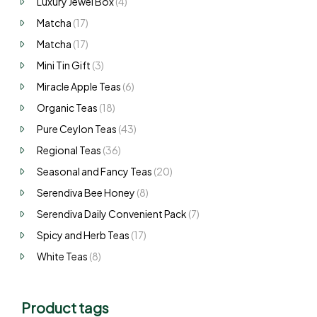
Luxury Jewel Box
(4)
Matcha
(17)
Matcha
(17)
Mini Tin Gift
(3)
Miracle Apple Teas
(6)
Organic Teas
(18)
Pure Ceylon Teas
(43)
Regional Teas
(36)
Seasonal and Fancy Teas
(20)
Serendiva Bee Honey
(8)
Serendiva Daily Convenient Pack
(7)
Spicy and Herb Teas
(17)
White Teas
(8)
Product tags