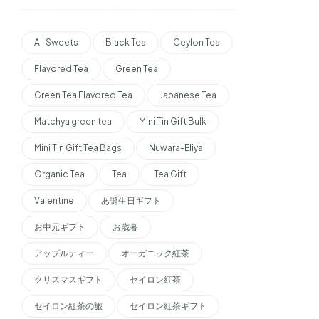
All Sweets
Black Tea
Ceylon Tea
Flavored Tea
Green Tea
Green Tea Flavored Tea
Japanese Tea
Matchya green tea
Mini Tin Gift Bulk
Mini Tin Gift Tea Bags
Nuwara-Eliya
Organic Tea
Tea
Tea Gift
Valentine
あ誕生日ギフト
お中元ギフト
お歳暮
アップルティー
オーガニック紅茶
クリスマスギフト
セイロン紅茶
セイロン紅茶の旅
セイロン紅茶ギフト