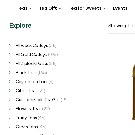
Teas
Tea Gift
Tea for Sweets
Events
Explore
Showing the s
All Black Caddys
(35)
All Gold Caddys
(105)
All Ziplock Packs
(88)
Black Teas
(168)
Ceylon Tea Tour
(4)
Citrus Teas
(21)
Customizable Tea Gift
(18)
Flowery Teas
(22)
Fruity Teas
(46)
Green Teas
(46)