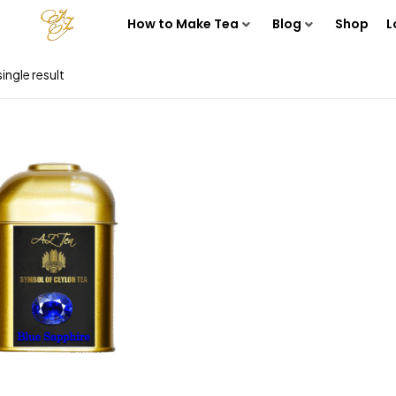
How to Make Tea
Blog
Shop
L
ingle result