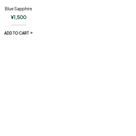
Blue Sapphire
¥
1,500
ADD TO CART