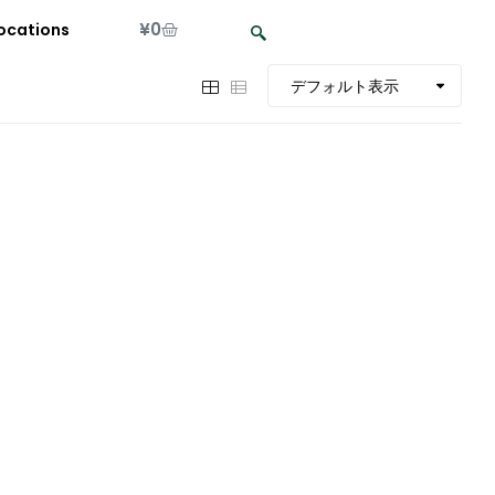
¥
0
ocations