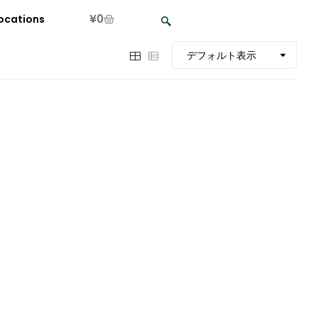
¥
0
ocations