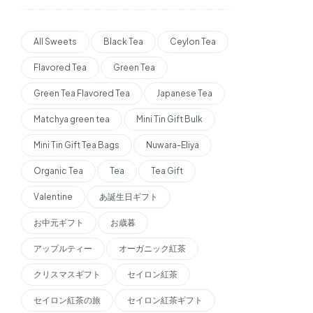
All Sweets
Black Tea
Ceylon Tea
Flavored Tea
Green Tea
Green Tea Flavored Tea
Japanese Tea
Matchya green tea
Mini Tin Gift Bulk
Mini Tin Gift Tea Bags
Nuwara-Eliya
Organic Tea
Tea
Tea Gift
Valentine
あ誕生日ギフト
お中元ギフト
お歳暮
アップルティー
オーガニック紅茶
クリスマスギフト
セイロン紅茶
セイロン紅茶の旅
セイロン紅茶ギフト