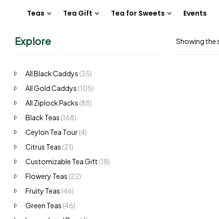
Teas
Tea Gift
Tea for Sweets
Events
Explore
Showing the s
All Black Caddys
(35)
All Gold Caddys
(105)
All Ziplock Packs
(88)
Black Teas
(168)
Ceylon Tea Tour
(4)
Citrus Teas
(21)
Customizable Tea Gift
(18)
Flowery Teas
(22)
Fruity Teas
(46)
Green Teas
(46)