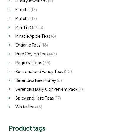
Luxury Jewel Box
(4)
Matcha
(17)
Matcha
(17)
Mini Tin Gift
(3)
Miracle Apple Teas
(6)
Organic Teas
(18)
Pure Ceylon Teas
(43)
Regional Teas
(36)
Seasonal and Fancy Teas
(20)
Serendiva Bee Honey
(8)
Serendiva Daily Convenient Pack
(7)
Spicy and Herb Teas
(17)
White Teas
(8)
Product tags