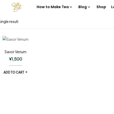
How to Make Tea
Blog
Shop
L
ingle result
Savor Venum
¥
1,500
ADD TO CART