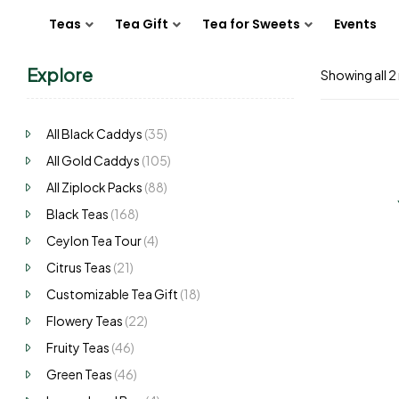
Teas
Tea Gift
Tea for Sweets
Events
Explore
Showing all 2 
All Black Caddys
(35)
All Gold Caddys
(105)
All Ziplock Packs
(88)
Black Teas
(168)
Ceylon Tea Tour
(4)
Citrus Teas
(21)
Customizable Tea Gift
(18)
Flowery Teas
(22)
Fruity Teas
(46)
Green Teas
(46)