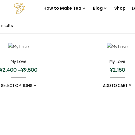
How to Make Tea
Blog
Shop
L
results
My Love
My Love
¥
2,400
–
¥
9,500
¥
2,150
SELECT OPTIONS
ADD TO CART