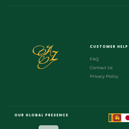
CUSTOMER HELP
FAQ
Contact Us
Privacy Policy
FR
AR
OUR GLOBAL PRESENCE
JA