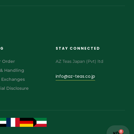
NG
STAY CONNECTED
r Order
AZ Teas Japan (Pvt) ltd
 & Handling
info@az-teas.co.jp
& Exchanges
al Disclosure
0
¥
0