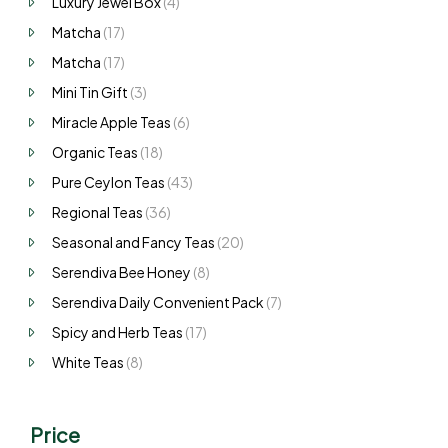
Luxury Jewel Box
(4)
Matcha
(17)
Matcha
(17)
Mini Tin Gift
(3)
Miracle Apple Teas
(6)
Organic Teas
(18)
Pure Ceylon Teas
(43)
Regional Teas
(36)
Seasonal and Fancy Teas
(20)
Serendiva Bee Honey
(8)
Serendiva Daily Convenient Pack
(7)
Spicy and Herb Teas
(17)
White Teas
(8)
Price