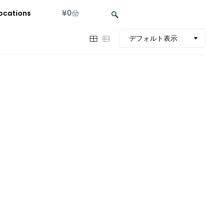
¥
0
ocations