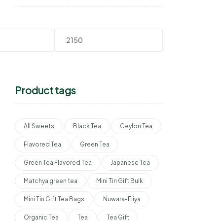
Product tags
All Sweets
Black Tea
Ceylon Tea
Flavored Tea
Green Tea
Green Tea Flavored Tea
Japanese Tea
Matchya green tea
Mini Tin Gift Bulk
Mini Tin Gift Tea Bags
Nuwara-Eliya
Organic Tea
Tea
Tea Gift