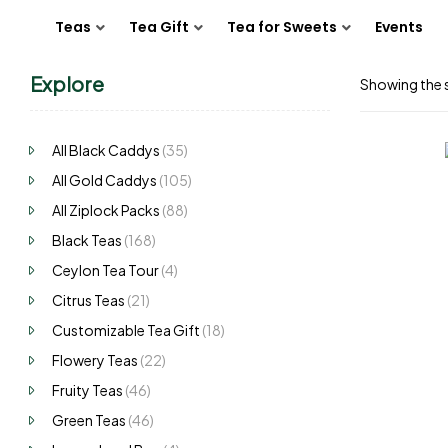
Teas
Tea Gift
Tea for Sweets
Events
Explore
Showing the s
All Black Caddys
(35)
All Gold Caddys
(105)
All Ziplock Packs
(88)
Black Teas
(168)
Ceylon Tea Tour
(4)
Citrus Teas
(21)
Customizable Tea Gift
(18)
Flowery Teas
(22)
Fruity Teas
(46)
Green Teas
(46)