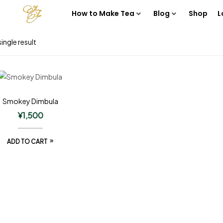
How to Make Tea
Blog
Shop
L
ingle result
Smokey Dimbula
¥
1,500
ADD TO CART