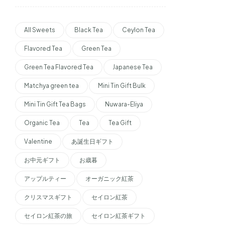
All Sweets
Black Tea
Ceylon Tea
Flavored Tea
Green Tea
Green Tea Flavored Tea
Japanese Tea
Matchya green tea
Mini Tin Gift Bulk
Mini Tin Gift Tea Bags
Nuwara-Eliya
Organic Tea
Tea
Tea Gift
Valentine
あ誕生日ギフト
お中元ギフト
お歳暮
アップルティー
オーガニック紅茶
クリスマスギフト
セイロン紅茶
セイロン紅茶の旅
セイロン紅茶ギフト