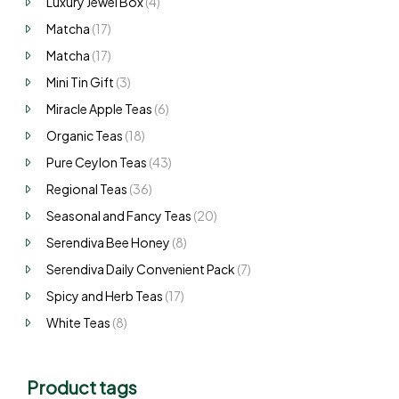
Luxury Jewel Box
(4)
Matcha
(17)
Matcha
(17)
Mini Tin Gift
(3)
Miracle Apple Teas
(6)
Organic Teas
(18)
Pure Ceylon Teas
(43)
Regional Teas
(36)
Seasonal and Fancy Teas
(20)
Serendiva Bee Honey
(8)
Serendiva Daily Convenient Pack
(7)
Spicy and Herb Teas
(17)
White Teas
(8)
Product tags