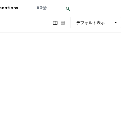
¥
0
ocations